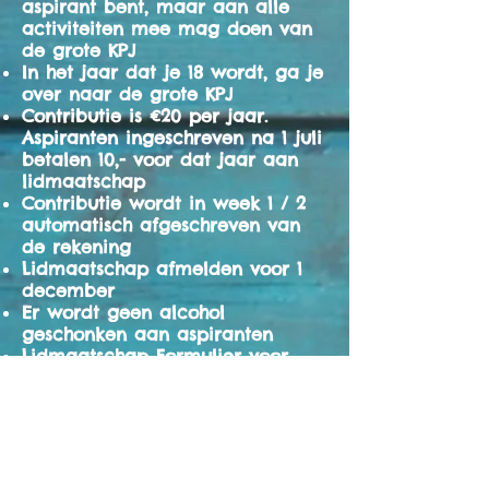
aspirant bent,
maar aan alle
activiteiten mee mag doen van
de grote KPJ
In het jaar dat je 18 wordt, ga je
over naar de grote KPJ
Contributie is €20 per jaar.
Aspiranten ingeschreven na 1 juli
betalen 10,- voor dat jaar aan
lidmaatschap
Contributie wordt in week 1 / 2
automatisch afgeschreven van
de rekening
Lidmaatschap afmelden voor 1
december
Er wordt geen alcohol
geschonken aan aspiranten
Lidmaatschap Formulier voor
aan of afmelden kunt u digitaal
invullen
Aspiranten zijn ten alle tijden
verantwoordelijk voor hun eigen
spullen.
Pesten en ander niet toelaatbaar